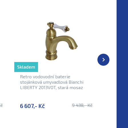
Skladem
Skladem
Retro vodovodní baterie
Vodovodn
stojánková umyvadlová Bianchi
baterie 
LIBERTY 2013VOT, stará mosaz
retro, s
Kč
6 607,- Kč
9 438,- Kč
7 369,-