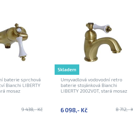
Skladem
í baterie sprchová
Umyvadlová vodovodní retro
tví Bianchi LIBERTY
baterie stojánková Bianchi
ará mosaz
LIBERTY 2002VOT, stará mosaz
9 438,- Kč
6 098,- Kč
8 712,- 