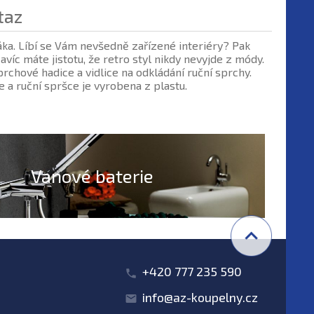
taz
áka. Líbí se Vám nevšedně zařízené interiéry? Pak
íc máte jistotu, že retro styl nikdy nevyjde z módy.
rchové hadice a vidlice na odkládání ruční sprchy.
e a ruční spršce je vyrobena z plastu.
Vanové baterie
+420 777 235 590
info@az-koupelny.cz