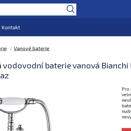
Kontakt
rie
Vanové baterie
 vodovodní baterie vanová Bianchi
saz
Pro 
velm
nevš
bate
nudn
nevy