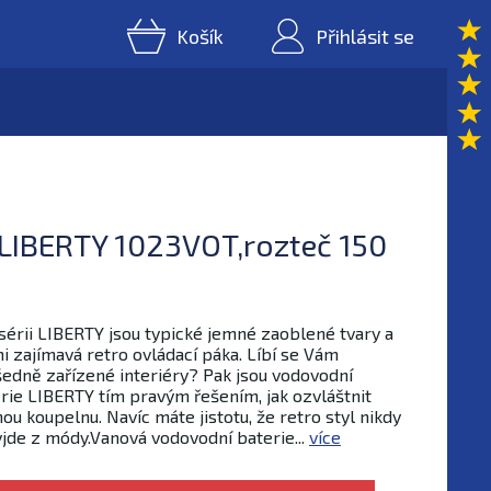
Košík
Přihlásit se
 LIBERTY 1023VOT,rozteč 150
sérii LIBERTY jsou typické jemné zaoblené tvary a
i zajímavá retro ovládací páka. Líbí se Vám
edně zařízené interiéry? Pak jsou vodovodní
rie LIBERTY tím pravým řešením, jak ozvláštnit
ou koupelnu. Navíc máte jistotu, že retro styl nikdy
jde z módy.Vanová vodovodní baterie...
více