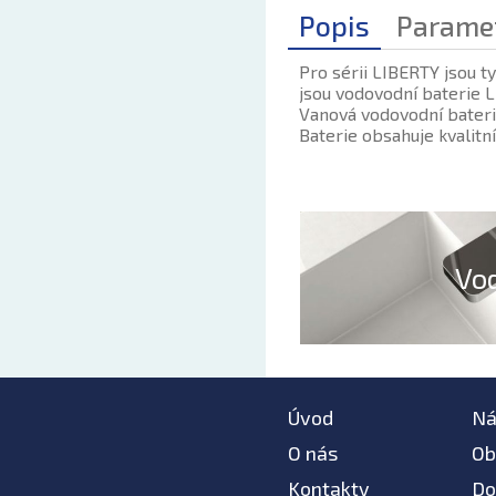
Popis
Parame
Pro sérii LIBERTY jsou t
jsou vodovodní baterie L
Vanová vodovodní baterie
Baterie obsahuje kvalitní
Vo
Úvod
Ná
O nás
Ob
Kontakty
Do