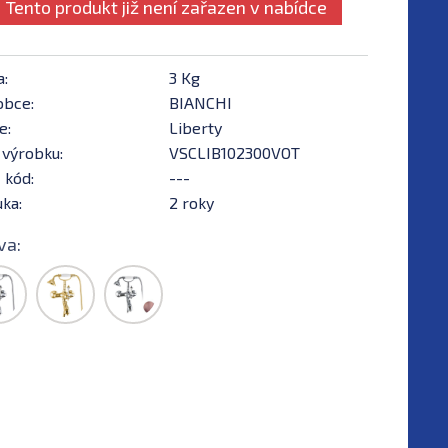
Tento produkt již není zařazen v nabídce
a:
3 Kg
obce:
BIANCHI
e:
Liberty
 výrobku:
VSCLIB102300VOT
 kód:
---
ka:
2 roky
va: