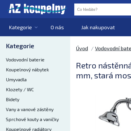
Kategorie
O nás
Jak nakupovat
Kategorie
Úvod
Vodovodní bate
Vodovodní baterie
Retro nástěnná
Koupelnový nábytek
mm, stará mo
Umyvadla
Klozety / WC
Bidety
Vany a vanové zástěny
Sprchové kouty a vaničky
Koupelnové radiátory