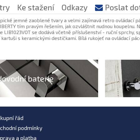
try
Ke stažení
Odkazy
Poslat do
ypické jemné zaoblené tvary a velmi zajímavá retro ovládací p
IBERTY tím pravým řešením, jak ozvláštnit nudnou koupelnu. Nav
 LIB1023VOT se dodává včetně příslušenství - ruční sprchy, sp
 kartuši s keramickými destičkami. Bílá rukojeť na ovládací pác
dovodní baterie
kupní řád
chodní podmínky
prava a platba