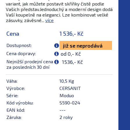
variant, jak můžete postavit skříňky čistě podle
Vašich představ.Jednoduchý a moderní design dodá
Vaší koupelně na eleganci. Lze kombinovat velké
zásuvky, závěsné...
více
Cena
1 536,- Kč
Dostupnost:
již se neprodává
Cena dopravy:
od 0,- Kč
Nejnižší prodejní cena
1536,- Kč
za posledních 30 dní
Váha:
10,5 Kg
Výrobce:
CERSANIT
Série:
Moduo
Kód výrobku:
S590-024
EAN kód:
---
Záruka:
2 roky