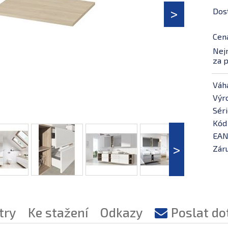
Dos
Cen
Nejn
za p
Váh
Výr
Séri
Kód
EAN
Záru
try
Ke stažení
Odkazy
Poslat do