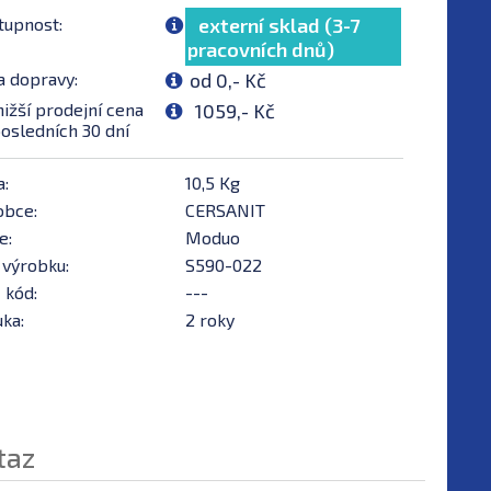
tupnost:
externí sklad (3-7
pracovních dnů)
a dopravy:
od 0,- Kč
ižší prodejní cena
1059,- Kč
osledních 30 dní
a:
10,5 Kg
obce:
CERSANIT
e:
Moduo
 výrobku:
S590-022
 kód:
---
ka:
2 roky
taz