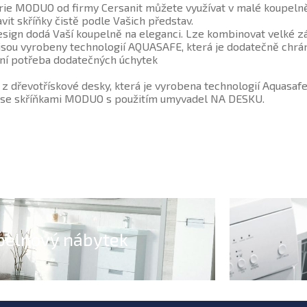
rie MODUO od firmy Cersanit můžete využívat v malé koupelně
vit skříňky čistě podle Vašich představ.
sign dodá Vaší koupelně na eleganci. Lze kombinovat velké zá
jsou vyrobeny technologií AQUASAFE, která je dodatečně chrán
ní potřeba dodatečných úchytek
 z dřevotřískové desky, která je vyrobena technologií Aquasaf
 se skříňkami MODUO s použitím umyvadel NA DESKU.
pelnový nábytek