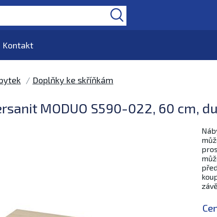
Kontakt
bytek
Doplňky ke skříňkám
Cersanit MODUO S590-022, 60 cm, d
Náby
může
pros
může
před
koup
závě
Ce