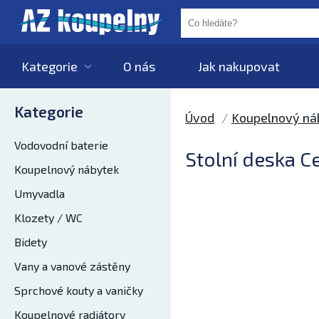
Kategorie
O nás
Jak nakupovat
Kategorie
Úvod
Koupelnový ná
Vodovodní baterie
Stolní deska 
Koupelnový nábytek
Umyvadla
Klozety / WC
Bidety
Vany a vanové zástěny
Sprchové kouty a vaničky
Koupelnové radiátory