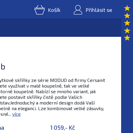
Košík
Přihlásit se
ub
tkové skříňky ze série MODUO od firmy Cersanit
te využívat v malé koupelně, tak ve velké
torné koupelně. Nabízí se mnoho variant, jak
te postavit skříňky čistě podle Vašich
stav.Jednoduchý a moderní design dodá Vaší
elně na eleganci. Lze kombinovat velké zásuvky,
sné...
více
na
1 059,- Kč