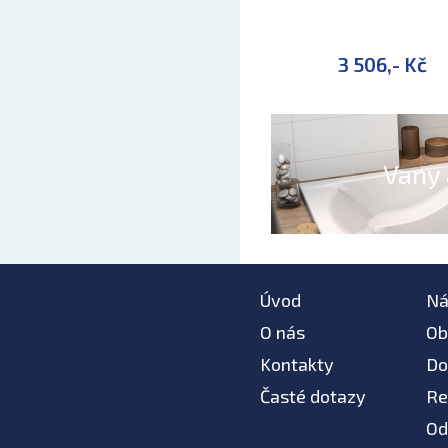
3 506,- Kč
Vany 
Úvod
Ná
O nás
Ob
Kontakty
Do
Časté dotazy
Re
Od