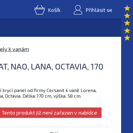
Košík
Přihlásit se
nely k vanám
AT, NAO, LANA, OCTAVIA, 170
í krycí panel od firmy Cersanit k vaně Lorena,
ia, Octavia. Délka: 170 cm, výška: 58 cm.
Tento produkt již není zařazen v nabídce