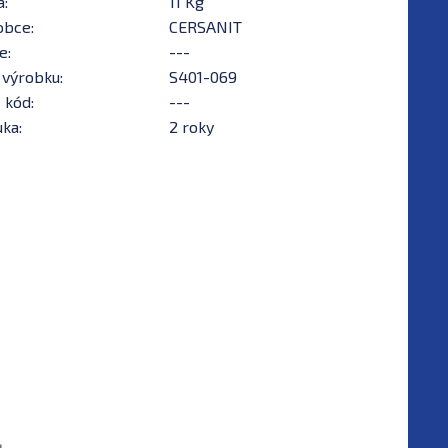
a:
11 Kg
obce:
CERSANIT
e:
---
 výrobku:
S401-069
 kód:
---
ka:
2 roky