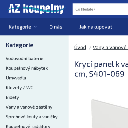
Kategorie
O nás
Jak nakupovat
Kategorie
Úvod
Vany a vanové
Vodovodní baterie
Krycí panel k 
Koupelnový nábytek
cm, S401-069
Umyvadla
Klozety / WC
Bidety
Vany a vanové zástěny
Sprchové kouty a vaničky
Koupelnové radiátory