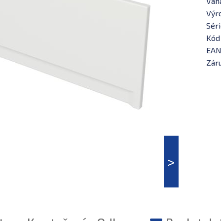
Váh
Výr
Séri
Kód
EAN
Záru