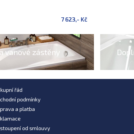
7 623,- Kč
a vanové zástěny
Dopl
kupní řád
chodní podmínky
prava a platba
klamace
stoupení od smlouvy