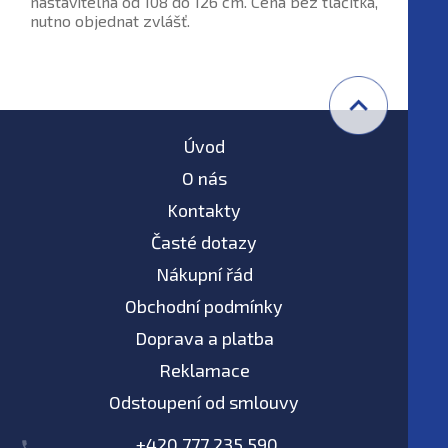
nastavitelná od 108 do 126 cm. Cena bez tlačítka,
nutno objednat zvlášť.
Úvod
O nás
Kontakty
Časté dotazy
Nákupní řád
Obchodní podmínky
Doprava a platba
Reklamace
Odstoupení od smlouvy
+420 777 235 590