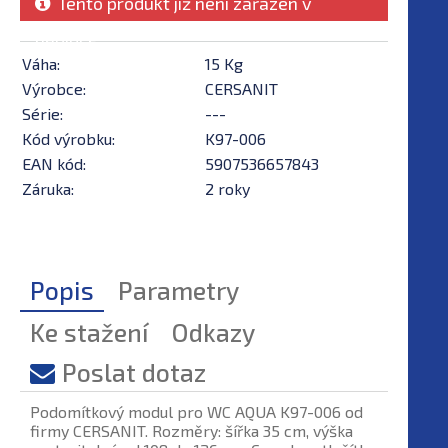
Tento produkt již není zařazen v
nabídce
Váha:
15 Kg
Výrobce:
CERSANIT
Série:
---
Kód výrobku:
K97-006
EAN kód:
5907536657843
Záruka:
2 roky
Popis
Parametry
Ke stažení
Odkazy
Poslat dotaz
Podomítkový modul pro WC AQUA K97-006 od
firmy CERSANIT. Rozměry: šířka 35 cm, výška