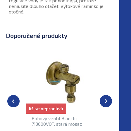
regulace vody je tak pohodlnější, protože
nemusíte dlouho otáčet. Výtokové ramínko je
otočné.
Doporučené produkty
Již se neprodává
Skladem
Rohový ventil Bianchi
Click-cl
713000VOT, stará mosaz
pileta B
stará mo