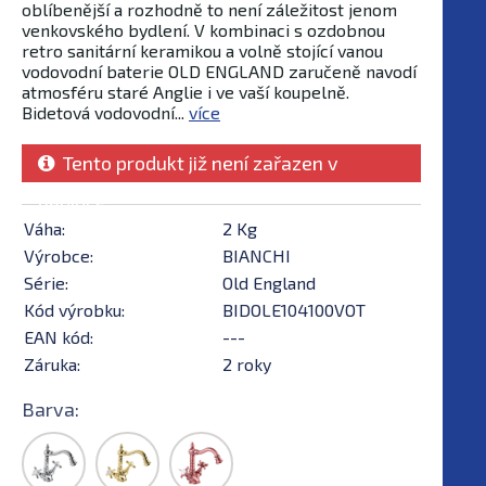
oblíbenější a rozhodně to není záležitost jenom
venkovského bydlení. V kombinaci s ozdobnou
retro sanitární keramikou a volně stojící vanou
vodovodní baterie OLD ENGLAND zaručeně navodí
atmosféru staré Anglie i ve vaší koupelně.
Bidetová vodovodní...
více
Tento produkt již není zařazen v
nabídce
Váha:
2 Kg
Výrobce:
BIANCHI
Série:
Old England
Kód výrobku:
BIDOLE104100VOT
EAN kód:
---
Záruka:
2 roky
Barva: