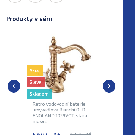
Produkty v sérii
Akce
Sleva
Skladem
Retro vodovodní baterie
umyvadlová Bianchi OLD
ENGLAND 1039VOT, stará
mosaz
5 642,- Kč
9 728,- Kč