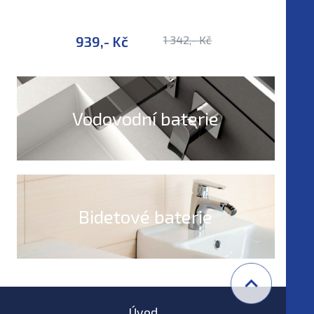
939,- Kč
1 342,- Kč
1 372,-
Vodovodní baterie
Bidetové baterie
Úvod