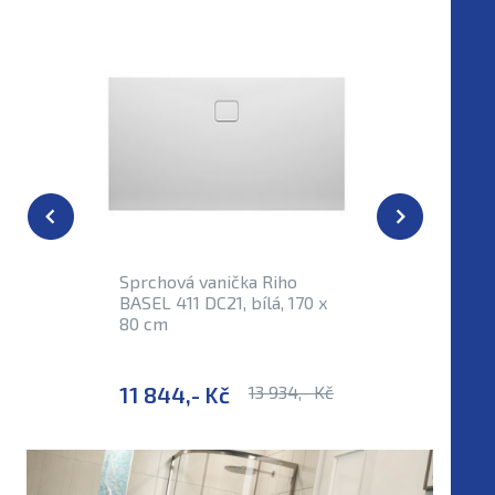
Sprchová vanička Riho
Sprchová
BASEL 411 DC21, bílá, 170 x
BASEL 423
80 cm
75 cm
11 844,- Kč
13 934,- Kč
11 696,