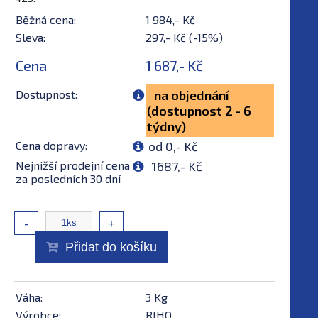
Běžná cena:
1 984,- Kč
Sleva:
297,- Kč (-15%)
Cena
1 687,- Kč
Dostupnost:
na objednání
(dostupnost 2 - 6
týdny)
Cena dopravy:
od 0,- Kč
Nejnižší prodejní cena
1687,- Kč
za posledních 30 dní
-
+
Přidat do košíku
Váha:
3 Kg
Výrobce:
RIHO