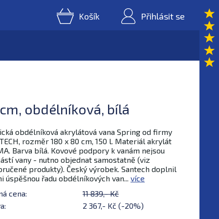
Košík
Přihlásit se
cm, obdélníková, bílá
ická obdélníková akrylátová vana Spring od firmy
ECH, rozměr 180 x 80 cm, 150 l. Materiál akrylát
. Barva bílá. Kovové podpory k vanám nejsou
ástí vany - nutno objednat samostatně (viz
ručené produkty). Český výrobek. Santech doplnil
i úspěšnou řadu obdélníkových van...
více
ná cena:
11 839,- Kč
a:
2 367,- Kč (-20%)