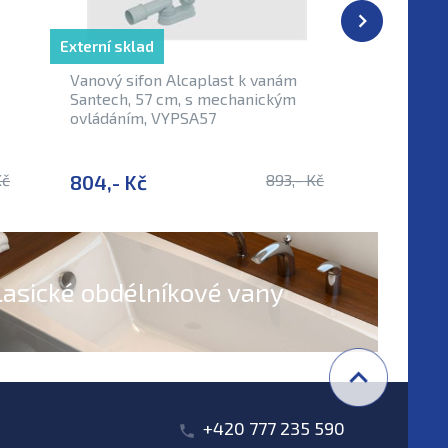
Externí sklad
Externí sk
Vanový sifon Alcaplast k vanám
Vanový s
Santech, 57 cm, s mechanickým
Alcaplas
ovládáním, VYPSA57
VYPSAN
Kč
804,- Kč
893,- Kč
2 488,
lasické obdélníkové vany
+420 777 235 590