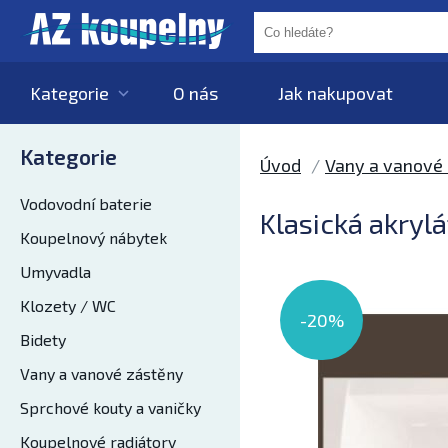
Kategorie
O nás
Jak nakupovat
Kategorie
Úvod
Vany a vanové
Vodovodní baterie
Klasická akryl
Koupelnový nábytek
Umyvadla
Klozety / WC
-20%
Bidety
Vany a vanové zástěny
Sprchové kouty a vaničky
Koupelnové radiátory