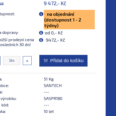
na
9 472,- Kč
tupnost:
na objednání
(dostupnost 1 - 2
týdny)
a dopravy:
od 0,- Kč
ižší prodejní cena
9472,- Kč
osledních 30 dní
+
Přidat do košíku
a:
51 Kg
obce:
SANTECH
e:
---
 výrobku:
SASPR180
 kód:
---
ka:
10 let