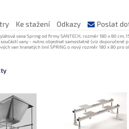
try
Ke stažení
Odkazy
Poslat do
ylátová vana Spring od firmy SANTECH, rozměr 180 x 80 cm, 15
součástí vany - nutno objednat samostatně (viz doporučené pr
vých van hranatých linií SPRING o nový rozměr 180 x 80 pro o
kty