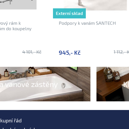
Externí sklad
ový rám k
Podpory k vanám SANTECH
ám do koupelny
4 101,- Kč
945,- Kč
1 112,- 
a vanové zástěny
K
kupní řád