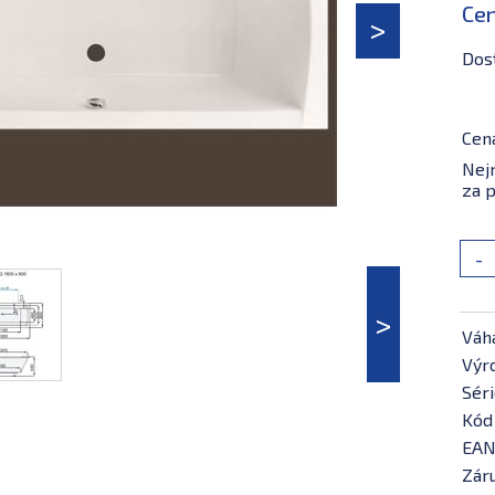
Ce
Dos
Cen
Nejn
za p
-
Váh
Výr
Séri
Kód
EAN
Záru