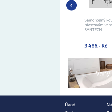
Samonosný kov
plastovým van
SANTECH
3 486,- Kč
Vany 
Úvod
Ná