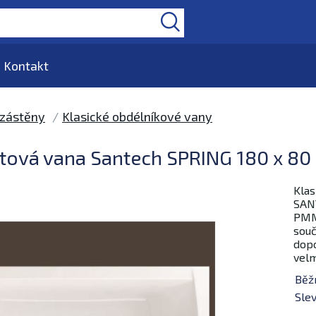
Kontakt
 zástěny
Klasické obdélníkové vany
átová vana Santech SPRING 180 x 80 
Klas
SANT
PMMA
souč
dopo
velm
Běž
Slev