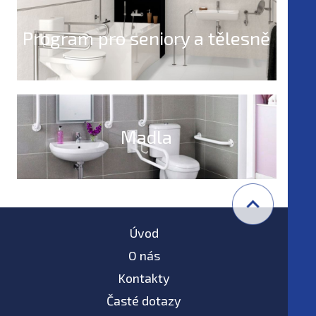
Program pro seniory a tělesně
postižené
Madla
Úvod
O nás
Kontakty
Časté dotazy