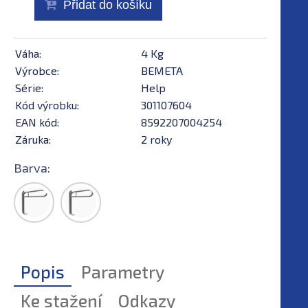
Přidat do košíku
Váha:
4 Kg
Výrobce:
BEMETA
Série:
Help
Kód výrobku:
301107604
EAN kód:
8592207004254
Záruka:
2 roky
Barva:
Popis
Parametry
Ke stažení
Odkazy