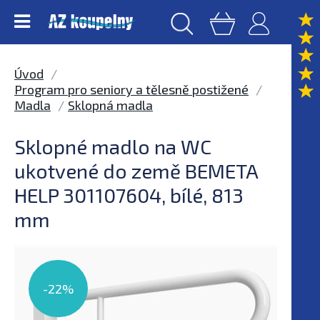
Úvod
Program pro seniory a tělesně postižené
Madla
Sklopná madla
Sklopné madlo na WC
ukotvené do země BEMETA
HELP 301107604, bílé, 813
mm
-22%