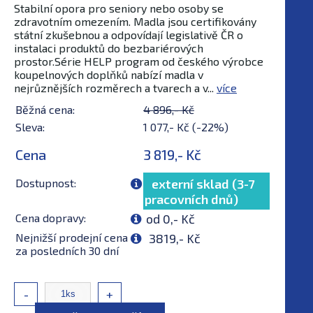
Stabilní opora pro seniory nebo osoby se
zdravotním omezením. Madla jsou certifikovány
státní zkušebnou a odpovídají legislativě ČR o
instalaci produktů do bezbariérových
prostor.Série HELP program od českého výrobce
koupelnových doplňků nabízí madla v
nejrůznějších rozměrech a tvarech a v...
více
Běžná cena:
4 896,- Kč
Sleva:
1 077,- Kč (-22%)
Cena
3 819,- Kč
Dostupnost:
externí sklad (3-7
pracovních dnů)
Cena dopravy:
od 0,- Kč
Nejnižší prodejní cena
3819,- Kč
za posledních 30 dní
-
+