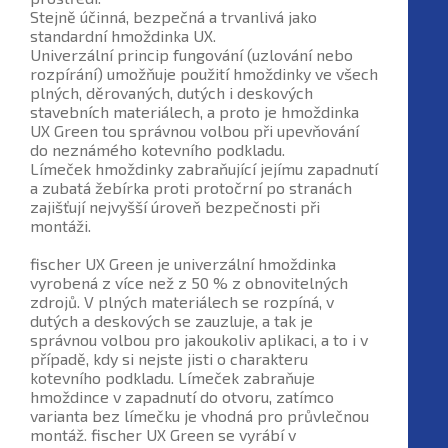
Stejně účinná, bezpečná a trvanlivá jako
standardní hmoždinka UX.
Univerzální princip fungování (uzlování nebo
rozpírání) umožňuje použití hmoždinky ve všech
plných, děrovaných, dutých i deskových
stavebních materiálech, a proto je hmoždinka
UX Green tou správnou volbou při upevňování
do neznámého kotevního podkladu.
Límeček hmoždinky zabraňující jejímu zapadnutí
a zubatá žebírka proti protočrní po stranách
zajišťují nejvyšší úroveň bezpečnosti při
montáži.
fischer UX Green je univerzální hmoždinka
vyrobená z více než z 50 % z obnovitelných
zdrojů. V plných materiálech se rozpíná, v
dutých a deskových se zauzluje, a tak je
správnou volbou pro jakoukoliv aplikaci, a to i v
případě, kdy si nejste jisti o charakteru
kotevního podkladu. Límeček zabraňuje
hmoždince v zapadnutí do otvoru, zatímco
varianta bez límečku je vhodná pro průvlečnou
montáž. fischer UX Green se vyrábí v