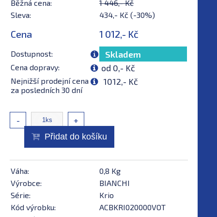
Běžná cena:
1 446,- Kč
Sleva:
434,- Kč (-30%)
Cena
1 012,- Kč
Dostupnost:
Skladem
Cena dopravy:
od 0,- Kč
Nejnižší prodejní cena
1012,- Kč
za posledních 30 dní
-
+
Přidat do košíku
Váha:
0,8 Kg
Výrobce:
BIANCHI
Série:
Krio
Kód výrobku:
ACBKRI020000VOT