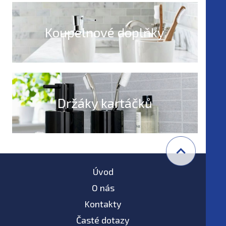
Koupelnové doplňky
Držáky kartáčků
Úvod
O nás
Kontakty
Časté dotazy