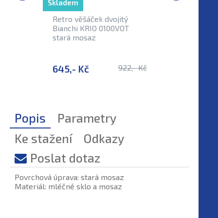
Skladem
Skladem
Retro věšáček dvojitý
Retro dr
Bianchi KRIO 0100VOT
Bianchi 
stará mosaz
stará mo
645,- Kč
922,- Kč
1 012,-
Popis
Parametry
Ke stažení
Odkazy
Poslat dotaz
Povrchová úprava: stará mosaz
Materiál: mléčné sklo a mosaz