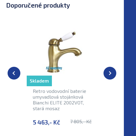
Doporučené produkty
Skladem
Skladem
Retro vodovodní baterie
Retro dr
umyvadlová stojánková
papíru B
Bianchi ELITE 2002VOT,
0400VOT
stará mosaz
5 463,- Kč
7 805,- Kč
952,- K