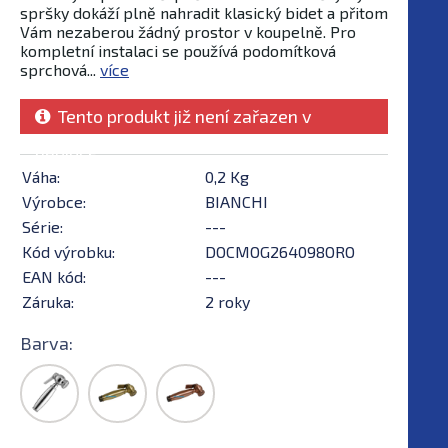
spršky dokáží plně nahradit klasický bidet a přitom
Vám nezaberou žádný prostor v koupelně. Pro
kompletní instalaci se používá podomítková
sprchová...
více
Tento produkt již není zařazen v
nabídce
Váha:
0,2 Kg
Výrobce:
BIANCHI
Série:
---
Kód výrobku:
DOCMOG264098ORO
EAN kód:
---
Záruka:
2 roky
Barva: