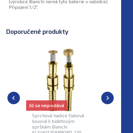
(výrobce Bianchi nemá tyto baterie v nabídce).
Připojení 1/2".
Doporučené produkty
Již se neprodává
Již se nep
Sprchová hadice tlaková
Retro me
kovová k bidetovým
sprchov
sprškám Bianchi
baterii s
FLS461120AB9ORO, 120
sprchy B