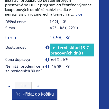
instalaci produktů do bezbariérových
prostor.Série HELP program od českého výrobce
koupelnových doplňků nabízí madla v
nejrůznějších rozměrech a tvarech a v...
více
Běžná cena:
1 921,- Kč
Sleva:
423,- Kč (-22%)
Cena
1 498,- Kč
Dostupnost:
externí sklad (3-7
pracovních dnů)
Cena dopravy:
od 0,- Kč
Nejnižší prodejní cena
1498,- Kč
za posledních 30 dní
-
+
Přidat do košíku