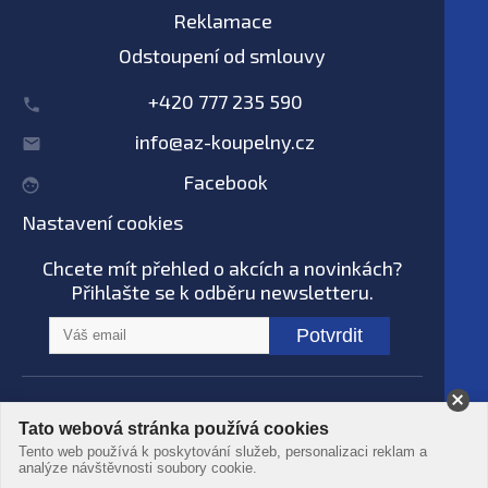
Reklamace
Odstoupení od smlouvy
+420 777 235 590
info@az-koupelny.cz
Facebook
Nastavení cookies
Chcete mít přehled o akcích a novinkách?
Přihlašte se k odběru newsletteru.
Potvrdit
Na tomto webu nepoužíváme AI systémy
Tato webová stránka používá cookies
© AZ koupelny® 2006 - 2026 -
Podmínky
Tento web používá k poskytování služeb, personalizaci reklam a
použití
-
Ochrana dat
-
Zpracování osobních
analýze návštěvnosti soubory cookie.
údajů