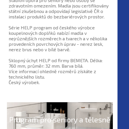
Stabilní opora pro seniory nebo osoby se
zdravotním omezením. Madla jsou certifikovány
státní zkušebnou a odpovídají legislativě ČR o
instalaci produktů do bezbariérových prostor.
Série HELP program od českého výrobce
koupelnových doplňků nabízí madla v
nejrůznějších rozměrech a tvarech a v několika
provedeních povrchových úprav - nerez lesk,
nerez brus nebo v bílé barvě.
Sklopný úchyt HELP od firmy BEMETA. Délka:
760 mm, průměr: 32 mm. Barva bílá.
Více informací ohledně rozměrů získáte z
technického listu.
Český výrobek.
Program pro seniory a tělesně