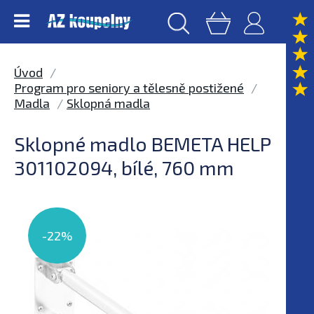
Úvod
Program pro seniory a tělesně postižené
Madla
Sklopná madla
Sklopné madlo BEMETA HELP
301102094, bílé, 760 mm
-22%