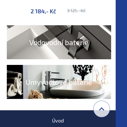
2 184,- Kč
3 121,- Kč
1 457,-
Vodovodní baterie
Umyvadlové baterie
Úvod