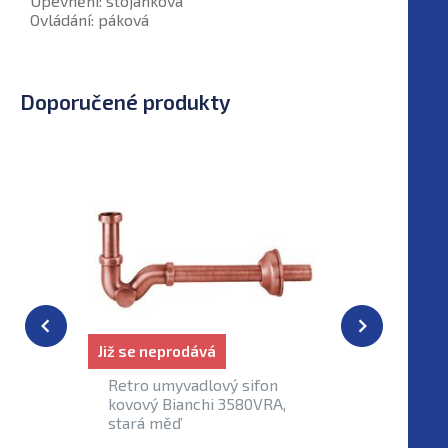
Upevnění: stojánková
Ovládání: páková
Doporučené produkty
Již se neprodává
Skladem
Retro umyvadlový sifon
Click-cl
kovový Bianchi 3580VRA,
pileta B
stará měď
stará mě