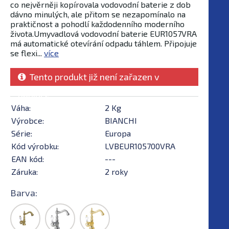
co nejvěrněji kopírovala vodovodní baterie z dob
dávno minulých, ale přitom se nezapomínalo na
praktičnost a pohodlí každodenního moderního
života.Umyvadlová vodovodní baterie EUR1057VRA
má automatické otevírání odpadu táhlem. Připojuje
se flexi...
více
Tento produkt již není zařazen v
nabídce
Váha:
2 Kg
Výrobce:
BIANCHI
Série:
Europa
Kód výrobku:
LVBEUR105700VRA
EAN kód:
---
Záruka:
2 roky
Barva: