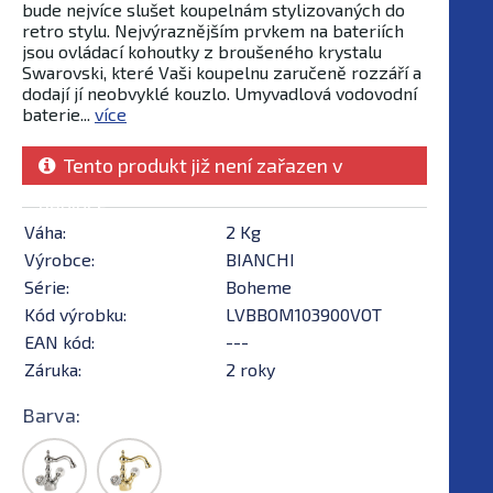
bude nejvíce slušet koupelnám stylizovaných do
retro stylu. Nejvýraznějším prvkem na bateriích
jsou ovládací kohoutky z broušeného krystalu
Swarovski, které Vaši koupelnu zaručeně rozzáří a
dodají jí neobvyklé kouzlo. Umyvadlová vodovodní
baterie...
více
Tento produkt již není zařazen v
nabídce
Váha:
2 Kg
Výrobce:
BIANCHI
Série:
Boheme
Kód výrobku:
LVBBOM103900VOT
EAN kód:
---
Záruka:
2 roky
Barva: