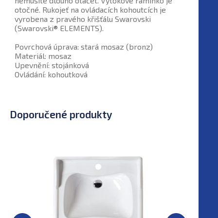
nemusíte dlouho otáčet. Výtokové ramínko je
otočné. Rukojeť na ovládacích kohoutcích je
vyrobena z pravého křišťálu Swarovski
(Swarovski® ELEMENTS).
Povrchová úprava: stará mosaz (bronz)
Materiál: mosaz
Upevnění: stojánková
Ovládání: kohoutková
Doporučené produkty