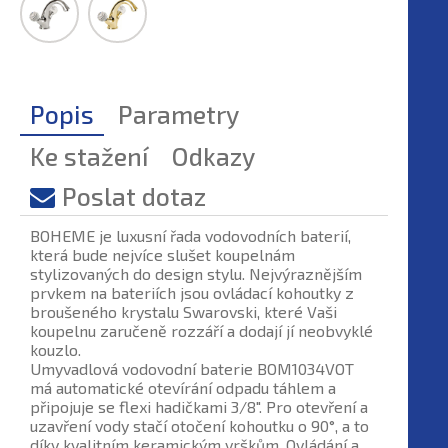
Popis
Parametry
Ke stažení
Odkazy
Poslat dotaz
BOHEME je luxusní řada vodovodních baterií,
která bude nejvíce slušet koupelnám
stylizovaných do design stylu. Nejvýraznějším
prvkem na bateriích jsou ovládací kohoutky z
broušeného krystalu Swarovski, které Vaši
koupelnu zaručeně rozzáří a dodají jí neobvyklé
kouzlo.
Umyvadlová vodovodní baterie BOM1034VOT
má automatické otevírání odpadu táhlem a
připojuje se flexi hadičkami 3/8". Pro otevření a
uzavření vody stačí otočení kohoutku o 90°, a to
díky kvalitním keramickým vrškům. Ovládání a