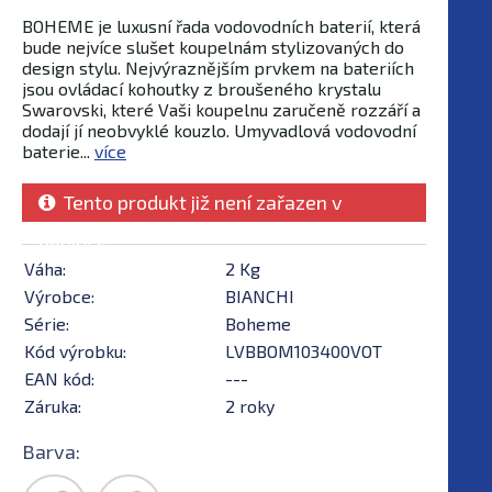
BOHEME je luxusní řada vodovodních baterií, která
bude nejvíce slušet koupelnám stylizovaných do
design stylu. Nejvýraznějším prvkem na bateriích
jsou ovládací kohoutky z broušeného krystalu
Swarovski, které Vaši koupelnu zaručeně rozzáří a
dodají jí neobvyklé kouzlo. Umyvadlová vodovodní
baterie...
více
Tento produkt již není zařazen v
nabídce
Váha:
2 Kg
Výrobce:
BIANCHI
Série:
Boheme
Kód výrobku:
LVBBOM103400VOT
EAN kód:
---
Záruka:
2 roky
Barva: