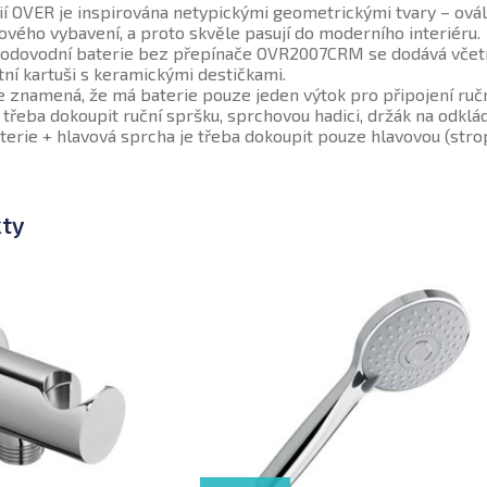
í OVER je inspirována netypickými geometrickými tvary – ovály.
ového vybavení, a proto skvěle pasují do moderního interiéru.
dovodní baterie bez přepínače OVR2007CRM se dodává včetně 
tní kartuši s keramickými destičkami.
 znamená, že má baterie pouze jeden výtok pro připojení ručn
 třeba dokoupit ruční spršku, sprchovou hadici, držák na odklá
erie + hlavová sprcha
je třeba dokoupit pouze hlavovou (stro
kty