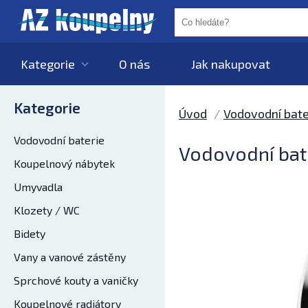
Kategorie
O nás
Jak nakupovat
Kategorie
Úvod
Vodovodní bate
Vodovodní baterie
Vodovodní bat
Koupelnový nábytek
Umyvadla
Klozety / WC
Bidety
Vany a vanové zástěny
Sprchové kouty a vaničky
Koupelnové radiátory