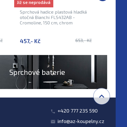
Již se neprodává
Již se nep
Sprchová hadice plastová hladká
Designov
otočná Bianchi FLS432AB -
6350CRM,
Cromoline, 150 cm, chrom
cm, hadi
Kč
457,- Kč
653,- Kč
1 287,-
Sprchové baterie
+420 777 235 590
info@az-koupelny.cz