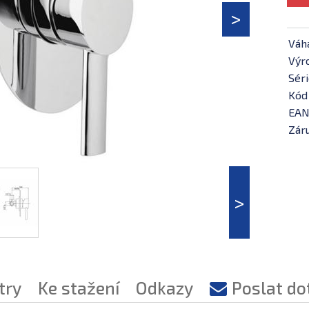
Váh
Výr
Séri
Kód
EAN
Záru
try
Ke stažení
Odkazy
Poslat do