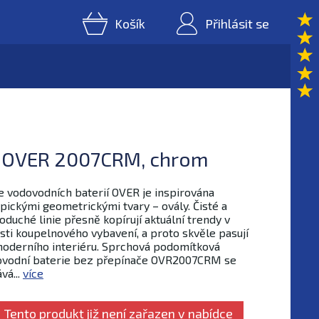
Košík
Přihlásit se
i OVER 2007CRM, chrom
e vodovodních baterií OVER je inspirována
pickými geometrickými tvary – ovály. Čisté a
oduché linie přesně kopírují aktuální trendy v
sti koupelnového vybavení, a proto skvěle pasují
oderního interiéru. Sprchová podomítková
ovodní baterie bez přepínače OVR2007CRM se
vá...
více
Tento produkt již není zařazen v nabídce