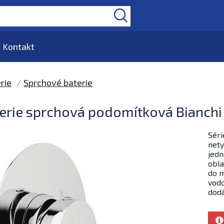
Kontakt
rie
Sprchové baterie
erie sprchová podomítková Bianch
Séri
nety
jedn
obla
do m
vod
dodá