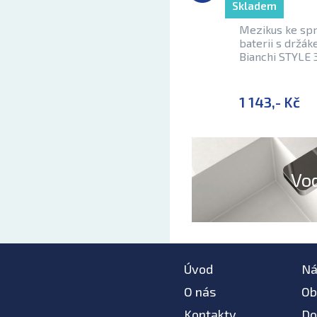
Skladem
Mezikus ke sp
baterii s držá
Bianchi STYLE 
1 143,- Kč
Vo
Úvod
Ná
O nás
Ob
Kontakty
Do