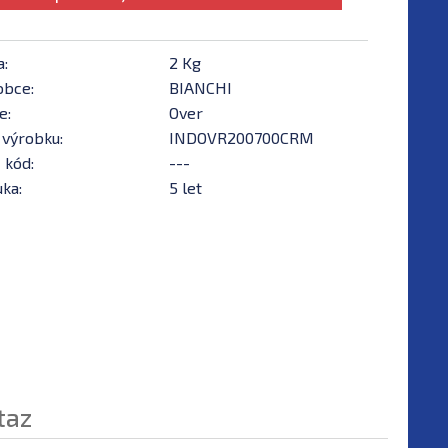
a:
2 Kg
obce:
BIANCHI
e:
Over
 výrobku:
INDOVR200700CRM
 kód:
---
ka:
5 let
taz