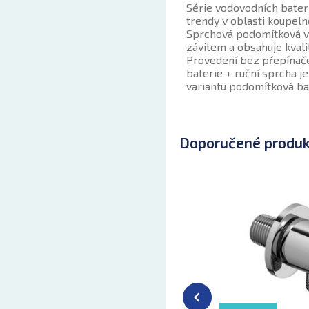
Série vodovodních bateri
trendy v oblasti koupeln
Sprchová podomítková vo
závitem a obsahuje kvali
Provedení bez přepínače
baterie + ruční sprcha
je
variantu
podomítková bat
Doporučené produ