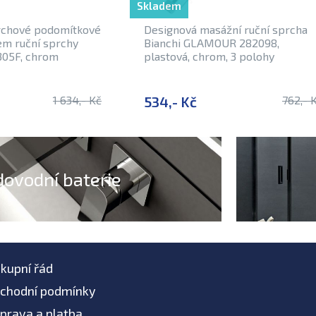
Skladem
rchové podomítkové
Designová masážní ruční sprcha
kem ruční sprchy
Bianchi GLAMOUR 282098,
305F, chrom
plastová, chrom, 3 polohy
1 634,- Kč
534,- Kč
762,- 
dovodní baterie
kupní řád
chodní podmínky
prava a platba