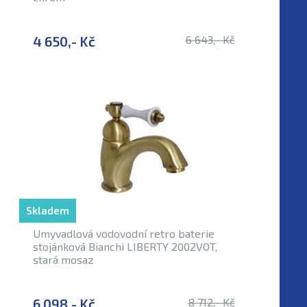
4 650,- Kč
6 643,- Kč
Skladem
Umyvadlová vodovodní retro baterie
stojánková Bianchi LIBERTY 2002VOT,
stará mosaz
6 098,- Kč
8 712,- Kč