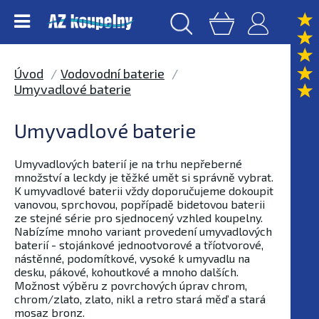
Úvod
Vodovodní baterie
Umyvadlové baterie
Umyvadlové baterie
Umyvadlových baterií je na trhu nepřeberné
množství a leckdy je těžké umět si správně vybrat.
K umyvadlové baterii vždy doporučujeme dokoupit
vanovou, sprchovou, popřípadě bidetovou baterii
ze stejné série pro sjednocený vzhled koupelny.
Nabízíme mnoho variant provedení umyvadlových
baterií - stojánkové jednootvorové a tříotvorové,
nástěnné, podomítkové, vysoké k umyvadlu na
desku, pákové, kohoutkové a mnoho dalších.
Možnost výběru z povrchových úprav chrom,
chrom/zlato, zlato, nikl a retro stará měď a stará
mosaz bronz.