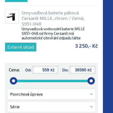
Umyvadlová baterie páková
Cersanit MILLE, chrom / černá,
S951-048
Umyvadlová vodovodní baterie MILLE
S951-048 od firmy Cersanit má
automatické otevírání odpadu táhle
3 250,- Kč
Externí sklad
Cena:
Od:
Kč
Do:
Kč
Povrchová úprava
Série