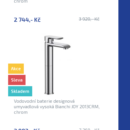
chrom
2 744,- Kč
3 920,- Kč
Akce
Sleva
Skladem
Vodovodní baterie designová
umyvadlová vysoká Bianchi JOY 2013CRM,
chrom
7 260,- Kč