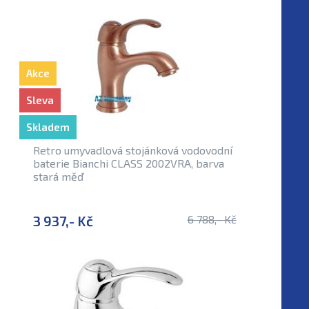
Akce
Sleva
Skladem
Retro umyvadlová stojánková vodovodní
baterie Bianchi CLASS 2002VRA, barva
stará měď
3 937,- Kč
6 788,- Kč