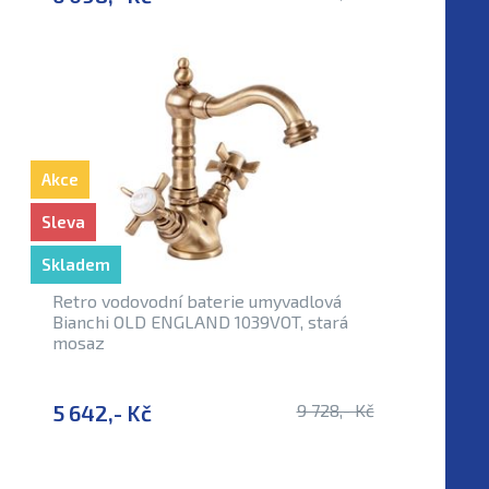
Akce
Sleva
Skladem
Retro vodovodní baterie umyvadlová
Bianchi OLD ENGLAND 1039VOT, stará
mosaz
5 642,- Kč
9 728,- Kč