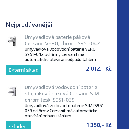
Nejprodávanější
Umyvadlová baterie páková
Cersanit VERO, chrom, S951-042
Umyvadlová vodovodní baterie VERO
S951-042 od firmy Cersanit má
automatické otevírání odpadu táhlem
2 012,- Kč
Externí sklad
Umyvadlová vodovodní baterie
stojánková páková Cersanit SIMI,
chrom lesk, S951-039
Umyvadlová vodovodní baterie SIMI S951-
039 od firmy Cersanit má automatické
otevírání odpadu táhlem
1 350,- Kč
skladem