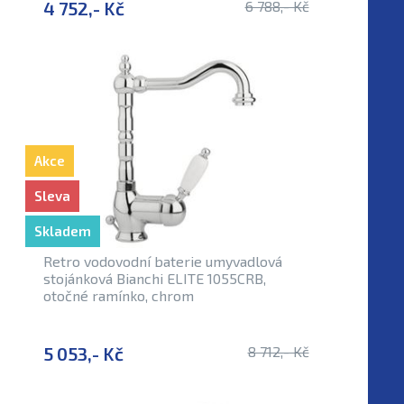
4 752,- Kč
6 788,- Kč
Akce
Sleva
Skladem
Retro vodovodní baterie umyvadlová
stojánková Bianchi ELITE 1055CRB,
otočné ramínko, chrom
5 053,- Kč
8 712,- Kč