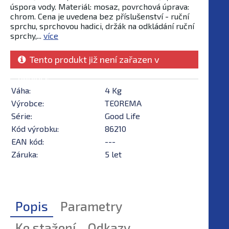
úspora vody. Materiál: mosaz, povrchová úprava:
chrom. Cena je uvedena bez příslušenství - ruční
sprchu, sprchovou hadici, držák na odkládání ruční
sprchy,...
více
Tento produkt již není zařazen v
nabídce
Váha:
4 Kg
Výrobce:
TEOREMA
Série:
Good Life
Kód výrobku:
86210
EAN kód:
---
Záruka:
5 let
Popis
Parametry
Ke stažení
Odkazy