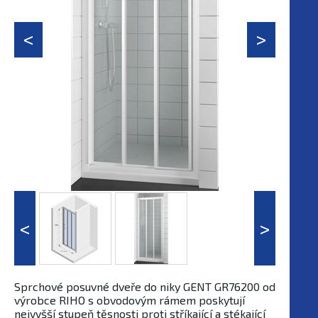
Sprchové posuvné dveře do niky GENT GR76200 od
výrobce RIHO s obvodovým rámem poskytují
nejvyšší stupeň těsnosti proti stříkající a stékající