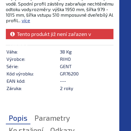
vodě. Spodní profil zástěny zabraňuje nechtěnému
odtoku vody.rozměry: výška 1950 mm, šířka 979 -
1015 mm, šířka vstupu 510 mmposuvné dveřebílý Al
profil...
více
Tento produkt již není zařazen v
nabídce
Váha:
38 Kg
Výrobce:
RIHO
Série:
GENT
Kód výrobku:
GR76200
EAN kód:
---
Záruka:
2 roky
Popis
Parametry
Ke stažení
Odkazy