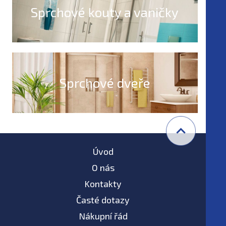
Sprchové kouty a vaničky
Sprchové dveře
Úvod
O nás
Kontakty
Časté dotazy
Nákupní řád