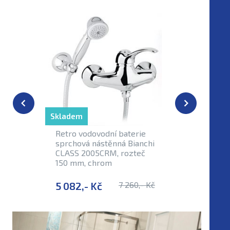
Skladem
Skladem
Retro vodovodní baterie
Sprchová
sprchová nástěnná Bianchi
baterie 
CLASS 2005CRM, rozteč
VERO, ch
150 mm, chrom
rozteč 
5 082,- Kč
7 260,- Kč
1 900,-