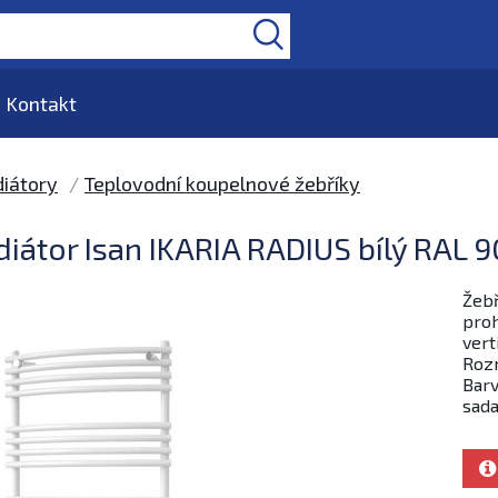
Kontakt
iátory
Teplovodní koupelnové žebříky
iátor Isan IKARIA RADIUS bílý RAL 
Žebř
proh
vert
Rozm
Barv
sada