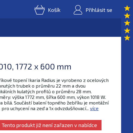
Košík
Přihlásit se
9010, 1772 x 600 mm
íkové topení Ikaria Radius je vyrobeno z ocelových
nutých trubek o průměru 22 mm a dvou
ikálních kulatých profilů o průměru 28 mm.
ěry: výška 1772 mm, šířka 600 mm, výkon 1018 W.
a bílá. Součástí balení topného žebříku je montážní
 pro uchycení na zeď a 1x odvzdušňovací...
více
Tento produkt již není zařazen v nabídce