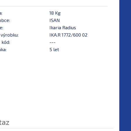
a:
18 Kg
obce:
ISAN
e:
Ikaria Radius
 výrobku:
IKA.R 1772/600 02
 kód:
---
ka:
5 let
taz