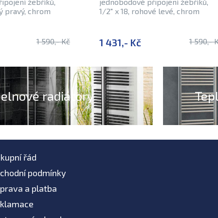
ipojení žebříků,
jednobodové připojení žebříků,
vý pravý, chrom
1/2" x 18, rohové levé, chrom
1 590,- Kč
1 431,- Kč
1 590,- 
elnové radiátory
Tep
kupní řád
chodní podmínky
prava a platba
klamace