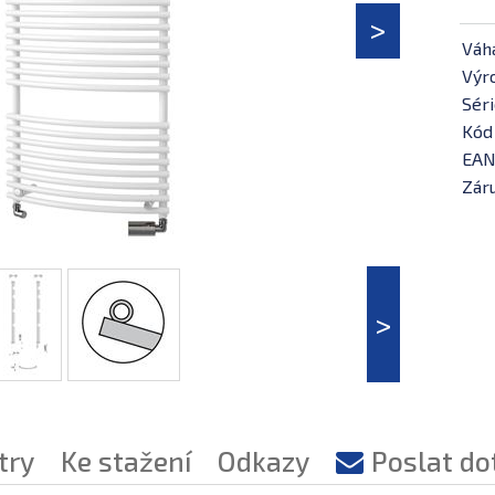
Váh
Výr
Séri
Kód
EAN
Záru
try
Ke stažení
Odkazy
Poslat do