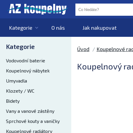
Kategorie
O nás
Jak nakupovat
Kategorie
Úvod
Koupelnové rad
Vodovodní baterie
Koupelnový rad
Koupelnový nábytek
Umyvadla
Klozety / WC
Bidety
Vany a vanové zástěny
Sprchové kouty a vaničky
Koupelnové radiátory