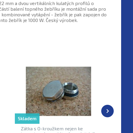
2 mm a dvou vertikálních kulatých profilů o
ástí balení topného žebříku je montážní sada pro
ro kombinované vytápění - žebřík je pak zapojen do
ento žebřík je 1000 W. Český výrobek.
Akce
Skladem
Skladem
Zátka s O-kroužkem nejen ke
T-kus 1/