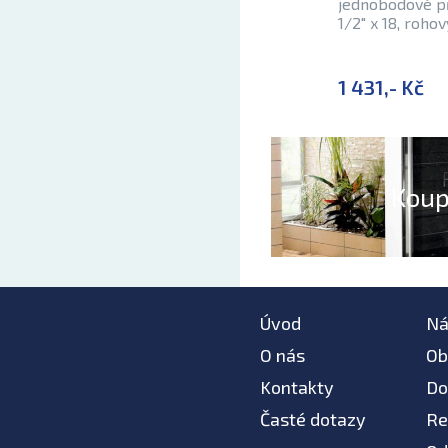
jednobodové př
1/2" x 18, roho
1 431,- Kč
Koup
Úvod
Ná
O nás
Ob
Kontakty
Do
Časté dotazy
Re