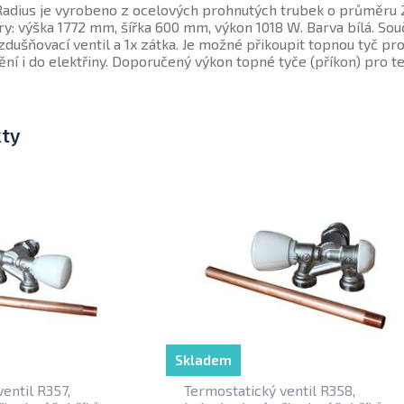
 Radius je vyrobeno z ocelových prohnutých trubek o průměru 2
 výška 1772 mm, šířka 600 mm, výkon 1018 W. Barva bílá. Souč
zdušňovací ventil a 1x zátka. Je možné přikoupit topnou tyč p
ění i do elektřiny. Doporučený výkon topné tyče (příkon) pro t
kty
Skladem
entil R357,
Termostatický ventil R358,